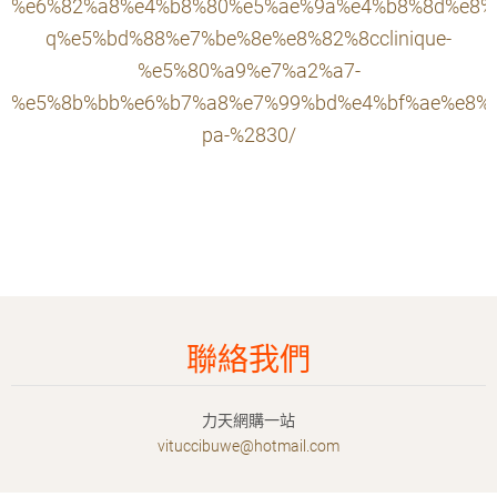
%e6%82%a8%e4%b8%80%e5%ae%9a%e4%b8%8d%e8%
q%e5%bd%88%e7%be%8e%e8%82%8cclinique-
%e5%80%a9%e7%a2%a7-
%e5%8b%bb%e6%b7%a8%e7%99%bd%e4%bf%ae%e8%a
pa-%2830/
聯絡我們
力天網購一站
vituccib
uwe@hotm
ail.com